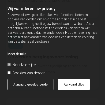
bodem, bovengronds of ondergronds.
Wij waarderen uw privacy
Deze website wil gebruik maken van functionaliteiten en
cookies van derden om ervoor te zorgen dat u de best
mogelijke ervaring heeft bij uw bezoek aan de website. Als u
het gebruik van functionaliteit en cookies van derden wilt
aanvaarden, kunt u dat hieronder doen. Houd er rekening mee
dat het niet aanvaarden van cookies van derden de ervaring
van de website zal verstoren.
Meer details
Uitwerken bergingsvoorziening
Noodzakelijke
Systeem om regenwater tijdelijk op te slaan om
wateroverlast te voorkomen.
Cookies van derden
Aanvaard geselecteerde
Aanvaard alles